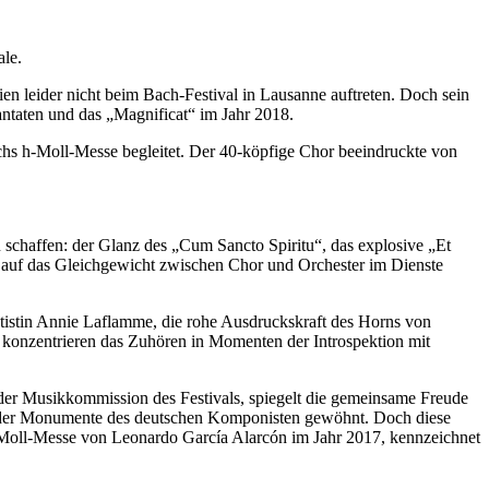
le.
en leider nicht beim Bach-Festival in Lausanne auftreten. Doch sein
antaten und das „Magnificat“ im Jahr 2018.
s h-Moll-Messe begleitet. Der 40-köpfige Chor beeindruckte von
u schaffen: der Glanz des „Cum Sancto Spiritu“, das explosive „Et
e auf das Gleichgewicht zwischen Chor und Orchester im Dienste
ötistin Annie Laflamme, die rohe Ausdruckskraft des Horns von
konzentrieren das Zuhören in Momenten der Introspektion mit
 der Musikkommission des Festivals, spiegelt die gemeinsame Freude
en der Monumente des deutschen Komponisten gewöhnt. Doch diese
 h-Moll-Messe von Leonardo García Alarcón im Jahr 2017, kennzeichnet