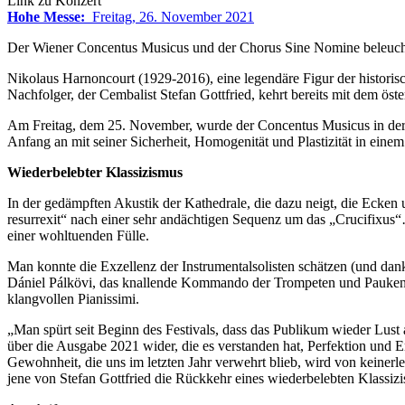
Link zu Konzert
Hohe Messe:
Freitag, 26. November 2021
Der Wiener Concentus Musicus und der Chorus Sine Nomine beleucht
Nikolaus Harnoncourt (1929-2016), eine legendäre Figur der historis
Nachfolger, der Cembalist Stefan Gottfried, kehrt bereits mit dem ös
Am Freitag, dem 25. November, wurde der Concentus Musicus in der
Anfang an mit seiner Sicherheit, Homogenität und Plastizität in eine
Wiederbelebter Klassizismus
In der gedämpften Akustik der Kathedrale, die dazu neigt, die Ecken 
resurrexit“ nach einer sehr andächtigen Sequenz um das „Crucifixus
einer wohltuenden Fülle.
Man konnte die Exzellenz der Instrumentalsolisten schätzen (und da
Dániel Pálkövi, das knallende Kommando der Trompeten und Pauken. 
klangvollen Pianissimi.
„Man spürt seit Beginn des Festivals, dass das Publikum wieder Lust
über die Ausgabe 2021 wider, die es verstanden hat, Perfektion un
Gewohnheit, die uns im letzten Jahr verwehrt blieb, wird von keiner
jene von Stefan Gottfried die Rückkehr eines wiederbelebten Klassiz