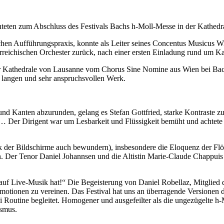
eten zum Abschluss des Festivals Bachs h-Moll-Messe in der Kathedra
chen Aufführungspraxis, konnte als Leiter seines Concentus Musicus Wi
terreichischen Orchester zurück, nach einer ersten Einladung rund um K
 Kathedrale von Lausanne vom Chorus Sine Nomine aus Wien bei Bach
m langen und sehr anspruchsvollen Werk.
und Kanten abzurunden, gelang es Stefan Gottfried, starke Kontraste z
“… Der Dirigent war um Lesbarkeit und Flüssigkeit bemüht und achtet
nk der Bildschirme auch bewundern), insbesondere die Eloquenz der Fl
Der Tenor Daniel Johannsen und die Altistin Marie-Claude Chappuis 
 auf Live-Musik hat!“ Die Begeisterung von Daniel Robellaz, Mitglied
d Emotionen zu vereinen. Das Festival hat uns an überragende Version
lei Routine begleitet. Homogener und ausgefeilter als die ungezügelte
ismus.