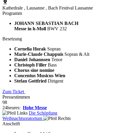
Kathedrale
, Lausanne
, Bach Festival Lausanne
Programm
JOHANN SEBASTIAN BACH
Messe in h-Moll
BWV 232
Besetzung
Cornelia Horak
Sopran
Marie-Claude Chappuis
Sopran & Alt
Daniel Johannsen
Tenor
Christoph Filler
Bass
Chorus sine nomine
Concentus Musicus Wien
Stefan Gottfried
Dirigent
Zum Ticket
Pressestimmen
98
24heures:
Hohe Messe
Die Schöpfung
Weihnachts
oratorium
Anschrift