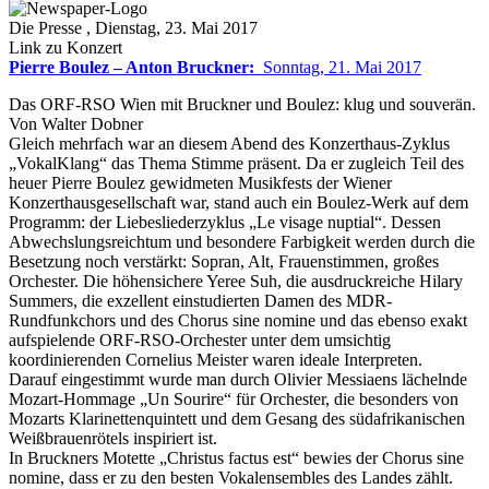
Die Presse
, Dienstag, 23. Mai 2017
Link zu Konzert
Pierre Boulez – Anton Bruckner:
Sonntag, 21. Mai 2017
Das ORF-RSO Wien mit Bruckner und Boulez: klug und souverän.
Von Walter Dobner
Gleich mehrfach war an diesem Abend des Konzerthaus-Zyklus
„VokalKlang“ das Thema Stimme präsent. Da er zugleich Teil des
heuer Pierre Boulez gewidmeten Musikfests der Wiener
Konzerthausgesellschaft war, stand auch ein Boulez-Werk auf dem
Programm: der Liebesliederzyklus „Le visage nuptial“. Dessen
Abwechslungsreichtum und besondere Farbigkeit werden durch die
Besetzung noch verstärkt: Sopran, Alt, Frauenstimmen, großes
Orchester. Die höhensichere Yeree Suh, die ausdruckreiche Hilary
Summers, die exzellent einstudierten Damen des MDR-
Rundfunkchors und des Chorus sine nomine und das ebenso exakt
aufspielende ORF-RSO-Orchester unter dem umsichtig
koordinierenden Cornelius Meister waren ideale Interpreten.
Darauf eingestimmt wurde man durch Olivier Messiaens lächelnde
Mozart-Hommage „Un Sourire“ für Orchester, die besonders von
Mozarts Klarinettenquintett und dem Gesang des südafrikanischen
Weißbrauenrötels inspiriert ist.
In Bruckners Motette „Christus factus est“ bewies der Chorus sine
nomine, dass er zu den besten Vokalensembles des Landes zählt.