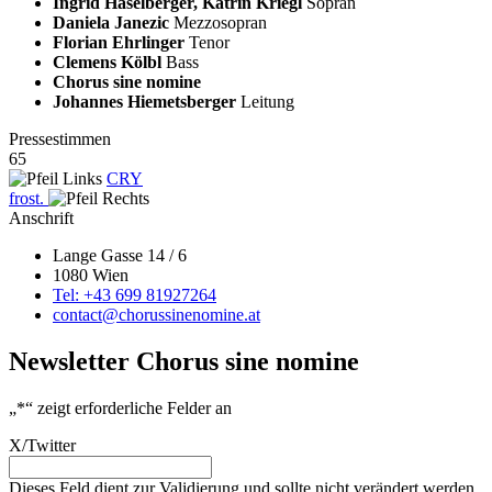
Ingrid Haselberger, Katrin Kriegl
Sopran
Daniela Janezic
Mezzosopran
Florian Ehrlinger
Tenor
Clemens Kölbl
Bass
Chorus sine nomine
Johannes Hiemetsberger
Leitung
Pressestimmen
65
CRY
frost.
Anschrift
Lange Gasse 14 / 6
1080 Wien
Tel: +43 699 81927264
contact@chorussinenomine.at
Newsletter Chorus sine nomine
„
*
“ zeigt erforderliche Felder an
X/Twitter
Dieses Feld dient zur Validierung und sollte nicht verändert werden.