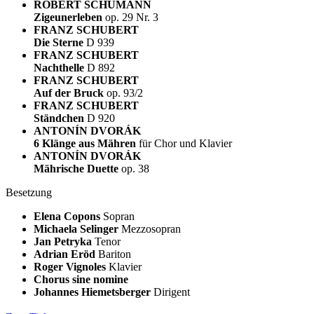
ROBERT SCHUMANN
Zigeunerleben
op. 29 Nr. 3
FRANZ SCHUBERT
Die Sterne
D 939
FRANZ SCHUBERT
Nachthelle
D 892
FRANZ SCHUBERT
Auf der Bruck
op. 93/2
FRANZ SCHUBERT
Ständchen
D 920
ANTONÍN DVORÁK
6 Klänge aus Mähren
für Chor und Klavier
ANTONÍN DVORÁK
Mährische Duette
op. 38
Besetzung
Elena Copons
Sopran
Michaela Selinger
Mezzosopran
Jan Petryka
Tenor
Adrian Eröd
Bariton
Roger Vignoles
Klavier
Chorus sine nomine
Johannes Hiemetsberger
Dirigent