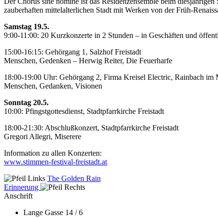
Der Chorus sine nomine ist das Residenzensemble beim diesjährigen 
zauberhaften mittelalterlichen Stadt mit Werken von der Früh-Renaiss
Samstag 19.5.
9:00-11:00: 20 Kurzkonzerte in 2 Stunden – in Geschäften und öffentl
15:00-16:15: Gehörgang 1, Salzhof Freistadt
Menschen, Gedenken – Herwig Reiter, Die Feuerharfe
18:00-19:00 Uhr: Gehörgang 2, Firma Kreisel Electric, Rainbach im 
Menschen, Gedanken, Visionen
Sonntag 20.5.
10:00: Pfingstgottesdienst, Stadtpfarrkirche Freistadt
18:00-21:30: Abschlußkonzert, Stadtpfarrkirche Freistadt
Gregori Allegri, Miserere
Information zu allen Konzerten:
www.stimmen-festival-freistadt.at
The Golden Rain
Erinnerung
Anschrift
Lange Gasse 14 / 6