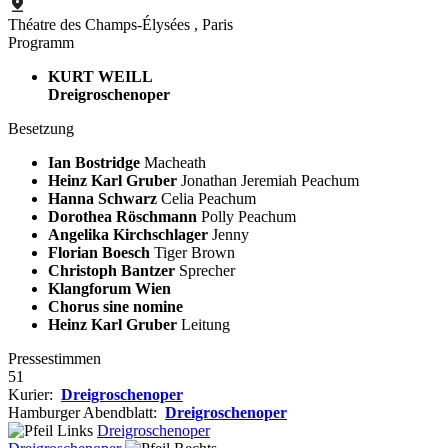
Théatre des Champs-Élysées
, Paris
Programm
KURT WEILL
Dreigroschenoper
Besetzung
Ian Bostridge
Macheath
Heinz Karl Gruber
Jonathan Jeremiah Peachum
Hanna Schwarz
Celia Peachum
Dorothea Röschmann
Polly Peachum
Angelika Kirchschlager
Jenny
Florian Boesch
Tiger Brown
Christoph Bantzer
Sprecher
Klangforum Wien
Chorus sine nomine
Heinz Karl Gruber
Leitung
Pressestimmen
51
Kurier:
Dreigroschenoper
Hamburger Abendblatt:
Dreigroschenoper
Dreigroschenoper